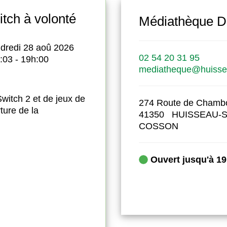
itch à volonté
Théâtre fami
-Sur-Cosson
Médiathèque D
mers
dredi 28 aoû 2026
Le
02 54 20 31 95
:03 - 19h:00
mediatheque@huissea
1
 Switch 2 et de jeux de
274 Route de Chamb
Jardin du presb
ture de la
41350 HUISSEAU-
La Cie Coriace s
COSSON
tournée à vélo l
jardin du presby
Ils vous présente
Ouvert jusqu'à 1
adapté de Jule
Accès libre
Durée 50 minute
16h - 17h : ateli