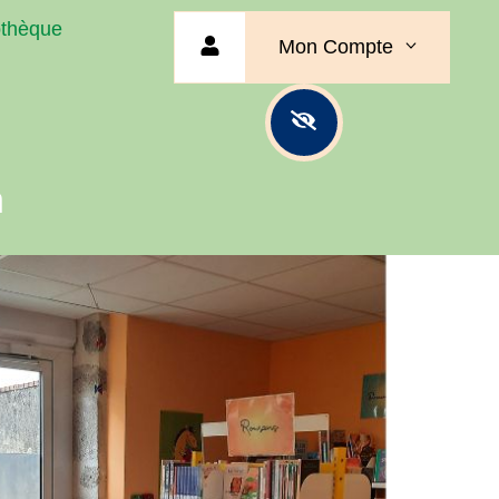
othèque
Mon Compte
n