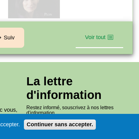
Voir tout
Suiv
La lettre
d'information
Restez informé, souscrivez à nos lettres
c vous,
d'information.
ccepter.
Continuer sans accepter.
S'abonner