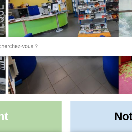
nt
Not