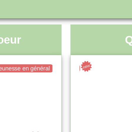
oeur
Q
new
eunesse en général
Livre
Adulte. grand public
n
e médicis
Fu
RECTION DE BERNARD
MOND
lle - 2014 )
TI]
Dargaud (
 ( Évreux - 2009 )
Pl
'infos