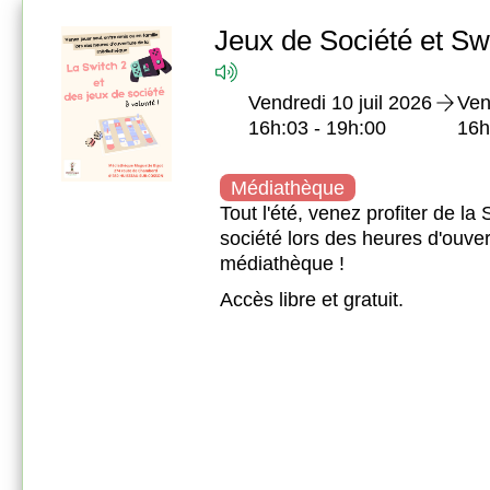
Jeux de Société et Sw
on
Médiathèque De Huisseau
Vendredi 10 juil 2026
Ven
02 54 20 31 95
16h:03 - 19h:00
16h
mediatheque@huisseausurcosson.fr
Médiathèque
e
Tout l'été, venez profiter de la
274 Route de Chambord
société lors des heures d'ouver
41350 HUISSEAU-SUR-
médiathèque !
COSSON
Accès libre et gratuit.
Ouvert jusqu'à 19h00