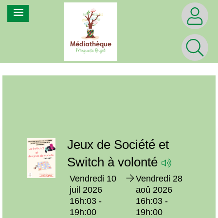
Aller
MENU
au
contenu
principal
Prochainement
e
Jeux de Société et
Switch à volonté
Vendredi 10
Vendredi 28
ep
juil 2026
aoû 2026
16h:03 -
16h:03 -
19h:00
19h:00