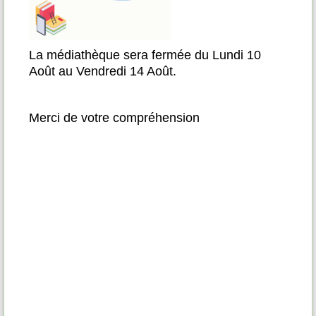
Pas
La médiathèque sera fermée du Lundi 10
Août au Vendredi 14 Août.
te de
èque,
Merci de votre compréhension
vres,
re au
ilité
sé le
viter