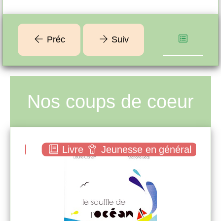
main.
trop
Préc
Suiv
Nos coups de coeur
néral
Livre
Jeunesse en général
Le souffle de l'océan
Laurie COHEN
Balivernes éd. (
Francheville - 2014 )