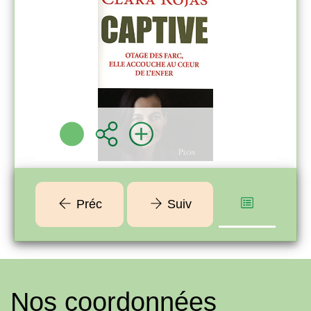
Clara ROJAS
Plon ( [Paris] -
2009 )
Plus d'infos
Préc
Suiv
Nos coordonnées