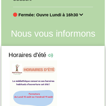
Fermée: Ouvre Lundi à 16h30
Fe
Nous vous informons
Horaires d'été
Pr