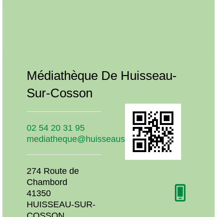
Notre Bibliothèque
u-
Médiathèque De Huisseau-
Méd
Sur-Cosson
Sur
02 54 20 31 95
02 54
mediatheque@huisseausurcosson.fr
medi
274 Route de
274 R
Chambord
Cham
41350
413
HUISSEAU-SUR-
HUIS
COSSON
COS