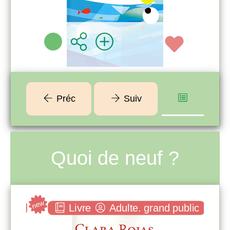
Plus d'infos
Préc
Suiv
Quoi de neuf ?
new
new
ublic
Livre
Adulte. grand public
Captive