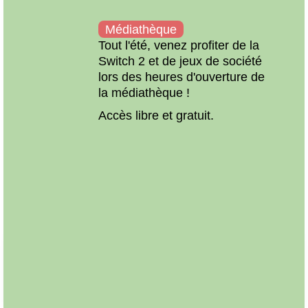
Médiathèque
 lors
Tout l'été, venez profiter de la
ie
Switch 2 et de jeux de société
lors des heures d'ouverture de
la médiathèque !
Accès libre et gratuit.
Préc
Suiv