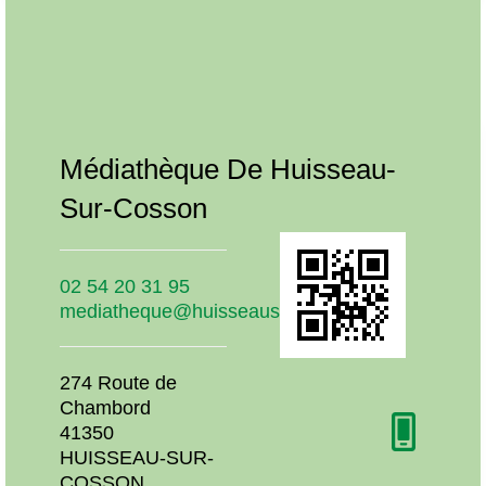
Notre Bibliothèque
u-
Médiathèque De Huisseau-
Méd
Sur-Cosson
Sur
02 54 20 31 95
02 54
mediatheque@huisseausurcosson.fr
medi
274 Route de
274 R
Chambord
Cham
41350
413
HUISSEAU-SUR-
HUIS
COSSON
COS