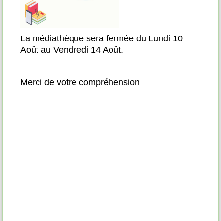
Pas
La médiathèque sera fermée du Lundi 10
Août au Vendredi 14 Août.
te de
èque,
Merci de votre compréhension
vres,
re au
ilité
sé le
viter