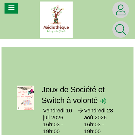
Aller
MENU
au
contenu
principal
Prochainement
e
Jeux de Société et
Switch à volonté
Vendredi 10
Vendredi 28
ep
juil 2026
aoû 2026
16h:03 -
16h:03 -
19h:00
19h:00