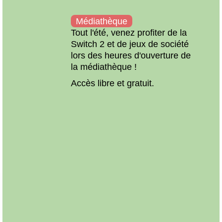
Médiathèque
 lors
Tout l'été, venez profiter de la
ie
Switch 2 et de jeux de société
lors des heures d'ouverture de
la médiathèque !
Accès libre et gratuit.
Préc
Suiv