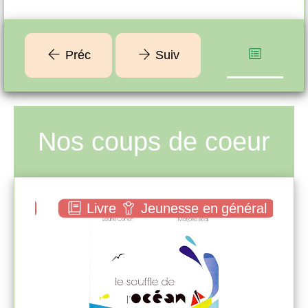
main.
trop
Préc
Suiv
Nos coups de coeur
néral
Livre
Jeunesse en général
Le souffle de l'océan
Laurie COHEN
Balivernes éd. (
Francheville - 2014 )