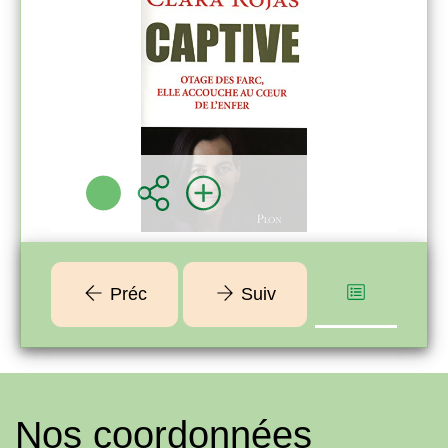
Clara ROJAS
Plon ( [Paris] -
2009 )
Plus d'infos
Préc
Suiv
Nos coordonnées