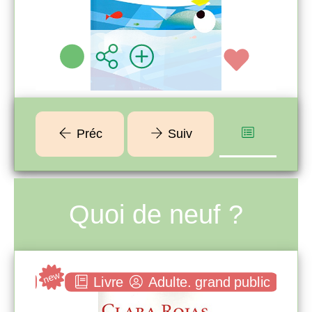
Plus d'infos
Préc
Suiv
Quoi de neuf ?
new
new
ublic
Livre
Adulte. grand public
Captive