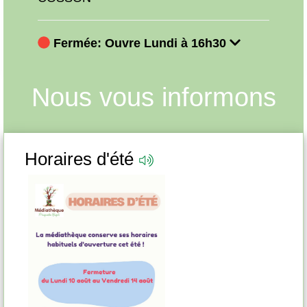
Fermée: Ouvre Lundi à 16h30
Fe
Nous vous informons
Horaires d'été
Pr