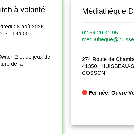
itch à volonté
Théâtre fami
-Sur-Cosson
Médiathèque D
mers
dredi 28 aoû 2026
Le
02 54 20 31 95
:03 - 19h:00
mediatheque@huissea
1
 Switch 2 et de jeux de
274 Route de Chamb
Jardin du presb
ture de la
41350 HUISSEAU-
La Cie Coriace s
COSSON
tournée à vélo l
jardin du presby
Ils vous présente
0
Fermée: Ouvre Ve
adapté de Jule
Accès libre
Durée 50 minute
16h - 17h : ateli