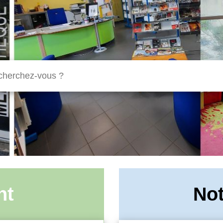
nt
Not