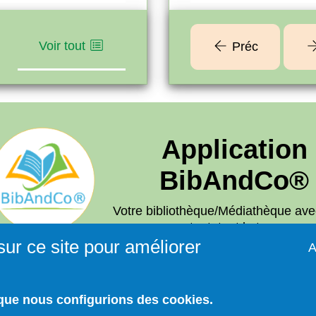
Voir tout
Préc
Application
BibAndCo®
Votre bibliothèque/Médiathèque ave
partout, tout le temps .
sur ce site pour améliorer
A Télécharger sur
A
que nous configurions des cookies.