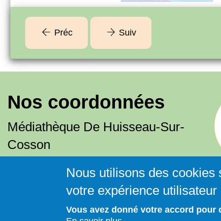
Préc
Suiv
Nos coordonnées
Médiathèque De Huisseau-Sur-
Cosson
02 54 20 31 95
Nous utilisons des cookies 
mediatheque@huisseausurcosson.fr
votre expérience utilisateur
274 Route de Chambord
Vous avez donné votre accord pour 
41350 HUISSEAU-SUR-COSSON