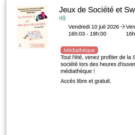
Jeux de Société et Sw
on
Médiathèque De Huisseau
Vendredi 10 juil 2026
Ven
02 54 20 31 95
16h:03 - 19h:00
16h
mediatheque@huisseausurcosson.fr
Médiathèque
mps de
Tout l'été, venez profiter de la
274 Route de Chambord
société lors des heures d'ouver
41350 HUISSEAU-SUR-
médiathèque !
COSSON
té.
Accès libre et gratuit.
Fermée: Ouvre Vendredi à 16h3