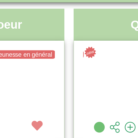
oeur
Q
new
eunesse en général
Livre
Adulte. grand public
n
e médicis
Fu
RECTION DE BERNARD
MOND
lle - 2014 )
TI]
Dargaud (
 ( Évreux - 2009 )
Pl
'infos