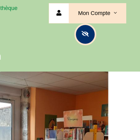
othèque
Mon Compte
n